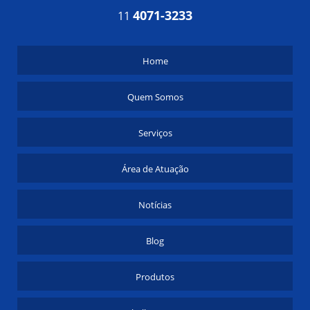
COMO ESCOLHER O TROCADOR DE CALOR INDUSTRIAL
4071-3233
11
IDEAL
COMO ESCOLHER O TROCADOR DE CALOR INDUSTRIAL IDEAL
PARA SUA APLICAÇÃO
Home
COMO ESCOLHER O TROCADOR DE CALOR INDUSTRIAL IDEAL
PARA SUA EMPRESA
Quem Somos
COMO ESCOLHER O TROCADOR DE CALOR INDUSTRIAL IDEAL
PARA SUA INDÚSTRIA
COMO ESCOLHER O VASO DE PRESSÃO PARA AR COMPRIMIDO
Serviços
PERFEITO PARA SUAS NECESSIDADES
COMO ESCOLHER OS MELHORES FABRICANTES DE
TROCADORES DE CALOR
Área de Atuação
COMO ESCOLHER OS MELHORES TANQUES PARA PRODUTOS
QUÍMICOS
Notícias
COMO ESCOLHER REATORES QUÍMICOS INDUSTRIAIS PARA
OTIMIZAR SUA PRODUÇÃO
Blog
COMO ESCOLHER RESFRIADORES DE AR PARA INDÚSTRIA E
MELHORAR O AMBIENTE DE TRABALHO
COMO ESCOLHER RESFRIADORES DE AR PARA INDÚSTRIA
Produtos
EFICIENTES
COMO ESCOLHER TANQUES EM AÇO CARBONO PARA SUA