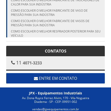
COMO ESCOLHER O MELHOR FABRICANTE DE TROCADORES DE
CALOR PARA SUA INDÚSTRIA
COMO ESCOLHER O MELHOR FABRICANTE DE VASO DE
PRESSÃO PARA SUA INDÚSTRIA
COMO ESCOLHER O MELHOR FABRICANTE DE VASOS DE
PRESSÃO PARA SUA INDÚSTRIA
COMO ESCOLHER O MELHOR RESFRIADOR POSTERIOR PARA SEU
VEÍCULO
COMO ESCOLHER O MELHOR RESFRIADOR POSTERIOR PARA SEU
VEÍCULO
CONTATOS
COMO ESCOLHER O MELHOR VASO DE PRESSÃO FABRICANTE
PARA SUA NECESSIDADE
11
4071-3233
COMO ESCOLHER O TANQUE CILÍNDRICO VERTICAL IDEAL PARA
SUA NECESSIDADE
COMO ESCOLHER O TANQUE VERTICAL IDEAL PARA SUA
NECESSIDADE
ENTRE EM CONTATO
COMO ESCOLHER O TROCADOR DE CALOR ALETADO IDEAL
PARA SUA INDÚSTRIA
JPX - Equipamentos Industriais
COMO ESCOLHER O TROCADOR DE CALOR ALETADO IDEAL
PARA SUA NECESSIDADE
Av. Dona Ruyce Ferraz Alvim, 170 - Vila Nogueira
Diadema - SP - CEP: 09951-002
COMO ESCOLHER O TROCADOR DE CALOR ALETADO IDEAL
PARA SUA NECESSIDADE
vendas@jpxequipamentos.com.br