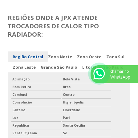
REGIÕES ONDE A JPX ATENDE
TROCADORES DE CALOR TIPO
RADIADOR:
Região Central
Zona Norte
Zona Oeste
Zona Sul
Zona Leste
Grande São Paulo
Litoral de São Paulo
chamar no
WhatsApp
Aclimação
Bela Vista
Bom Retiro
Brás
Cambuci
Centro
Consolação
Higienópolis
Glicério
Liberdade
Luz
Pari
República
Santa Cecília
Santa Efigênia
Sé