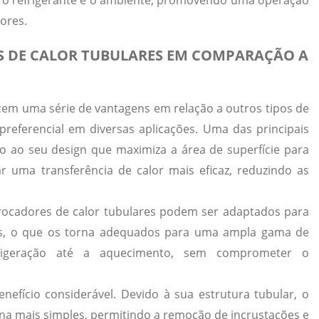
e o refrigerante e o ambiente, promovendo uma operação
ores.
 DE CALOR TUBULARES EM COMPARAÇÃO A
cem uma série de vantagens em relação a outros tipos de
referencial em diversas aplicações. Uma das principais
do ao seu design que maximiza a área de superfície para
ar uma transferência de calor mais eficaz, reduzindo as
trocadores de calor tubulares podem ser adaptados para
ções, o que os torna adequados para uma ampla gama de
efrigeração até a aquecimento, sem comprometer o
nefício considerável. Devido à sua estrutura tubular, o
rna mais simples, permitindo a remoção de incrustações e