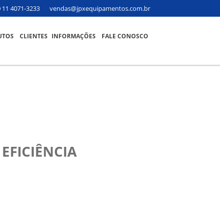
11 4071-3233
vendas@jpxequipamentos.com.br
UTOS
CLIENTES
INFORMAÇÕES
FALE CONOSCO
EFICIÊNCIA