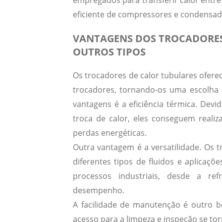
empregados para transferir calor entr
eficiente de compressores e condensad
VANTAGENS DOS TROCADORES
OUTROS TIPOS
Os trocadores de calor tubulares ofere
trocadores, tornando-os uma escolha p
vantagens é a
eficiência térmica
. Devi
troca de calor, eles conseguem realiz
perdas energéticas.
Outra vantagem é a
versatilidade
. Os 
diferentes tipos de fluidos e aplica
processos industriais, desde a r
desempenho.
A
facilidade de manutenção
é outro be
acesso para a limpeza e inspeção se to