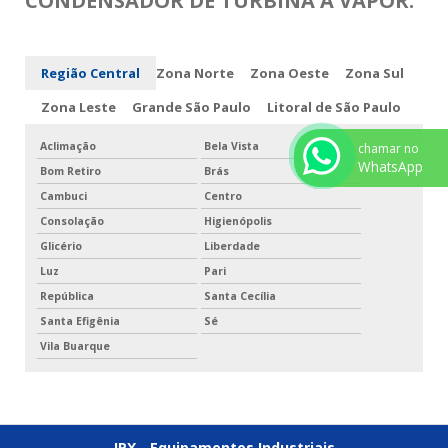
CONDENSADOR DE TURBINA A VAPOR:
Região Central
Zona Norte
Zona Oeste
Zona Sul
Zona Leste
Grande São Paulo
Litoral de São Paulo
Aclimação
Bela Vista
chamar no
WhatsApp
Bom Retiro
Brás
Cambuci
Centro
Consolação
Higienópolis
Glicério
Liberdade
Luz
Pari
República
Santa Cecília
Santa Efigênia
Sé
Vila Buarque
JPX - Equipamentos Industriais