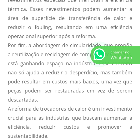
revestimentos especiais
que melhoram a eficiência
térmica. Esses revestimentos podem aumentar a
área de superfície de transferência de calor e
reduzir o fouling, resultando em uma eficiência
operacional superior após a reforma.
Por fim, a abordagem de
circularidade
, que propõe
chamar no
a reutilização e reciclagem de componentes antigos,
WhatsApp
está ganhando espaço na indústria. Esse conceito
não só ajuda a reduzir o desperdício, mas também
pode resultar em
custos mais baixos
, uma vez que
peças podem ser restauradas em vez de serem
descartadas.
A reforma de trocadores de calor é um investimento
crucial para as indústrias que buscam aumentar a
eficiência, reduzir custos e promover a
sustentabilidade.