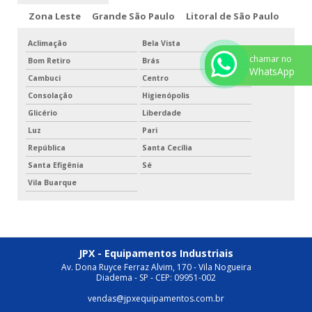
Zona Leste
Grande São Paulo
Litoral de São Paulo
Aclimação
Bela Vista
chamar no
Bom Retiro
Brás
WhatsApp
Cambuci
Centro
Consolação
Higienópolis
Glicério
Liberdade
Luz
Pari
República
Santa Cecília
Santa Efigênia
Sé
Vila Buarque
JPX - Equipamentos Industriais
Av. Dona Ruyce Ferraz Alvim, 170 - Vila Nogueira
Diadema - SP - CEP: 09951-002
vendas@jpxequipamentos.com.br