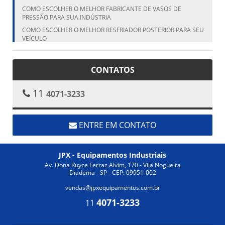
COMO ESCOLHER O MELHOR FABRICANTE DE VASOS DE
PRESSÃO PARA SUA INDÚSTRIA
COMO ESCOLHER O MELHOR RESFRIADOR POSTERIOR PARA SEU
VEÍCULO
COMO ESCOLHER O MELHOR RESFRIADOR POSTERIOR PARA SEU
VEÍCULO
CONTATOS
COMO ESCOLHER O MELHOR VASO DE PRESSÃO FABRICANTE
PARA SUA NECESSIDADE
11
4071-3233
COMO ESCOLHER O TANQUE CILÍNDRICO VERTICAL IDEAL PARA
SUA NECESSIDADE
COMO ESCOLHER O TANQUE VERTICAL IDEAL PARA SUA
NECESSIDADE
ENTRE EM CONTATO
COMO ESCOLHER O TROCADOR DE CALOR ALETADO IDEAL
PARA SUA INDÚSTRIA
JPX - Equipamentos Industriais
COMO ESCOLHER O TROCADOR DE CALOR ALETADO IDEAL
PARA SUA NECESSIDADE
Av. Dona Ruyce Ferraz Alvim, 170 - Vila Nogueira
Diadema - SP - CEP: 09951-002
COMO ESCOLHER O TROCADOR DE CALOR ALETADO IDEAL
PARA SUA NECESSIDADE
vendas@jpxequipamentos.com.br
COMO ESCOLHER O TROCADOR DE CALOR INDUSTRIAL IDEAL
4071-3233
11
COMO ESCOLHER O TROCADOR DE CALOR INDUSTRIAL IDEAL
PARA SUA APLICAÇÃO