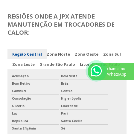
REGIÕES ONDE A JPX ATENDE
MANUTENÇÃO EM TROCADORES DE
CALOR:
Região Central
Zona Norte
Zona Oeste
Zona Sul
Zona Leste
Grande São Paulo
Litoral de São Paulo
chamar no
WhatsApp
Aclimação
Bela Vista
Bom Retiro
Brás
Cambuci
Centro
Consolação
Higienópolis
Glicério
Liberdade
Luz
Pari
República
Santa Cecília
Santa Efigênia
Sé