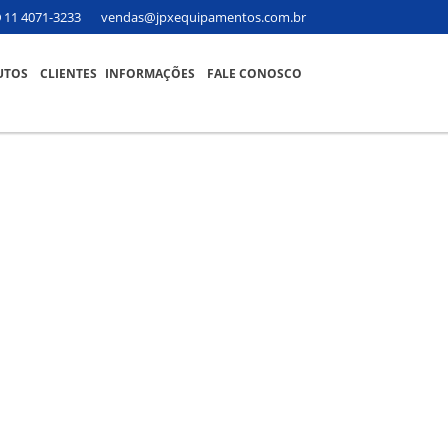
11 4071-3233
vendas@jpxequipamentos.com.br
UTOS
CLIENTES
INFORMAÇÕES
FALE CONOSCO