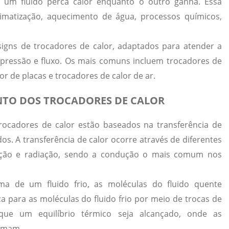
e um fluido perca calor enquanto o outro ganha. Essa
imatização, aquecimento de água, processos químicos,
signs de trocadores de calor, adaptados para atender a
, pressão e fluxo. Os mais comuns incluem trocadores de
or de placas e trocadores de calor de ar.
NTO DOS TROCADORES DE CALOR
rocadores de calor
estão baseados na transferência de
dos. A transferência de calor ocorre através de diferentes
ção e radiação, sendo a condução o mais comum nos
a de um fluido frio, as moléculas do fluido quente
a para as moléculas do fluido frio por meio de trocas de
 que um equilíbrio térmico seja alcançado, onde as
ximam.