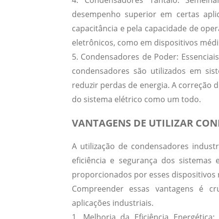
4.
Condensadores Tântalo
: Semelha
desempenho superior em certas aplic
capacitância e pela capacidade de ope
eletrônicos, como em dispositivos méd
5.
Condensadores de Poder
: Essenciai
condensadores são utilizados em siste
reduzir perdas de energia.
A correção d
do sistema elétrico como um todo.
VANTAGENS DE UTILIZAR CON
A utilização de condensadores indust
eficiência e segurança dos sistemas e
proporcionados por esses dispositivos n
Compreender essas vantagens é cr
aplicações industriais.
1.
Melhoria da Eficiência Energética
: