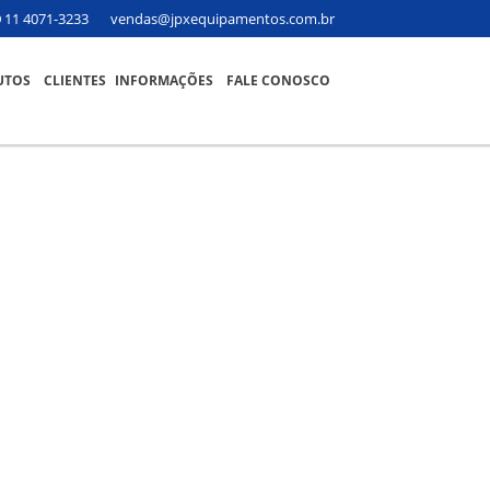
11 4071-3233
vendas@jpxequipamentos.com.br
UTOS
CLIENTES
INFORMAÇÕES
FALE CONOSCO