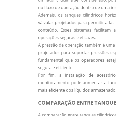
um fator crucial a ser considerado, po
no fluxo de operação dentro de uma ins
Ademais, os tanques cilíndricos hor
válvulas projetados para permitir a fá
conteúdo.
Esses sistemas facilitam 
operações seguras e eficazes.
A pressão de operação também é uma ca
projetados para suportar pressões es
fundamental que os operadores estej
segura e eficiente.
Por fim, a instalação de acessóri
monitoramento pode aumentar a funci
mais eficiente dos líquidos armazenado
COMPARAÇÃO ENTRE TANQUES
A comparação entre tanques cilíndricos