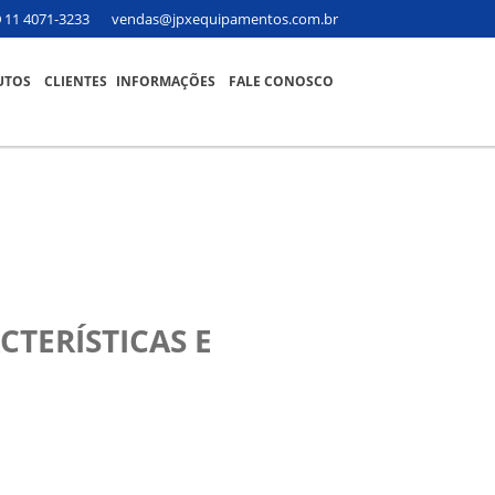
11 4071-3233
vendas@jpxequipamentos.com.br
UTOS
CLIENTES
INFORMAÇÕES
FALE CONOSCO
TERÍSTICAS E