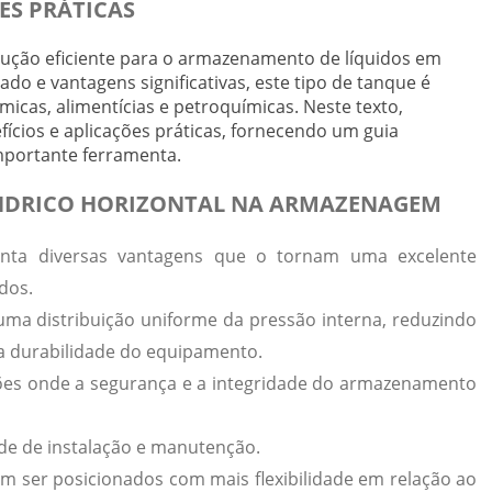
ES PRÁTICAS
olução eficiente para o armazenamento de líquidos em
do e vantagens significativas, este tipo de tanque é
icas, alimentícias e petroquímicas. Neste texto,
fícios e aplicações práticas, fornecendo um guia
mportante ferramenta.
ÍNDRICO HORIZONTAL NA ARMAZENAGEM
enta diversas
vantagens
que o tornam uma excelente
dos.
e uma
distribuição uniforme da pressão interna
, reduzindo
a durabilidade do equipamento.
ações onde a segurança e a integridade do armazenamento
ade de instalação e manutenção
.
em ser posicionados com mais flexibilidade em relação ao