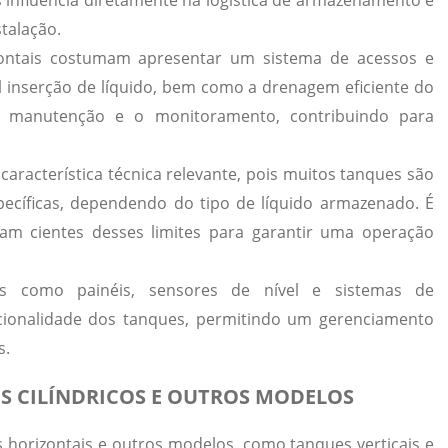
is influencia diretamente na logística de armazenamento e
talação.
izontais costumam apresentar um sistema de acessos e
cil inserção de líquido, bem como a drenagem eficiente do
a manutenção e o monitoramento, contribuindo para
racterística técnica relevante, pois muitos tanques são
pecíficas, dependendo do tipo de líquido armazenado.
É
am cientes desses limites para garantir uma operação
os como painéis, sensores de nível e sistemas de
onalidade dos tanques,
permitindo um gerenciamento
s.
 CILÍNDRICOS E OUTROS MODELOS
 horizontais e outros modelos, como tanques verticais e