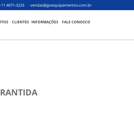
11 4071-3233
vendas@jpxequipamentos.com.br
UTOS
CLIENTES
INFORMAÇÕES
FALE CONOSCO
ARANTIDA