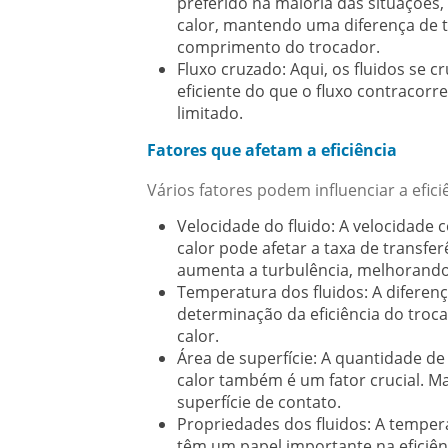
preferido na maioria das situações,
calor, mantendo uma diferença de t
comprimento do trocador.
Fluxo cruzado:
Aqui, os fluidos se 
eficiente do que o fluxo contracorr
limitado.
Fatores que afetam a eficiência
Vários fatores podem influenciar a efici
Velocidade do fluido:
A velocidade c
calor pode afetar a taxa de transf
aumenta a turbulência, melhorando
Temperatura dos fluidos:
A diferenç
determinação da eficiência do troca
calor.
Área de superfície:
A quantidade de á
calor também é um fator crucial. 
superfície de contato.
Propriedades dos fluidos:
A tempera
têm um papel importante na eficiên