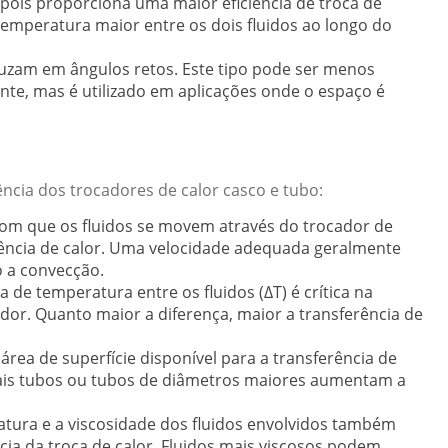
 pois proporciona uma maior eficiência de troca de
emperatura maior entre os dois fluidos ao longo do
cruzam em ângulos retos. Este tipo pode ser menos
ente, mas é utilizado em aplicações onde o espaço é
ência dos trocadores de calor casco e tubo:
om que os fluidos se movem através do trocador de
erência de calor. Uma velocidade adequada geralmente
 a convecção.
a de temperatura entre os fluidos (ΔT) é crítica na
dor. Quanto maior a diferença, maior a transferência de
rea de superfície disponível para a transferência de
Mais tubos ou tubos de diâmetros maiores aumentam a
tura e a viscosidade dos fluidos envolvidos também
cia da troca de calor. Fluidos mais viscosos podem