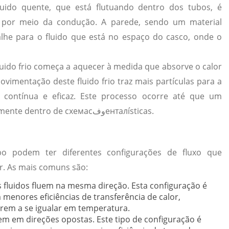
uido quente, que está flutuando dentro dos tubos, é
s por meio da condução. A parede, sendo um material
alhe para o fluido que está no espaço do casco, onde o
uido frio começa a aquecer à medida que absorve o calor
ovimentação deste fluido frio traz mais partículas para a
 contínua e eficaz. Este processo ocorre até que um
equilíbrio térmico seja alcançado, geralmente dentro de схемасوفенталísticas.
bo podem ter diferentes configurações de fluxo que
or. As mais comuns são:
 fluidos fluem na mesma direção. Esta configuração é
menores eficiências de transferência de calor,
rem a se igualar em temperatura.
uem em direções opostas. Este tipo de configuração é