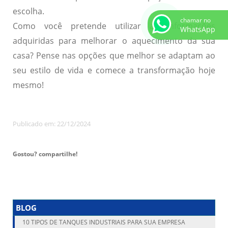
escolha.
chamar no
Como você pretende utilizar as informações
WhatsApp
adquiridas para melhorar o aquecimento da sua
casa? Pense nas opções que melhor se adaptam ao
seu estilo de vida e comece a transformação hoje
mesmo!
Publicado em: 22/12/2024
Gostou? compartilhe!
BLOG
10 TIPOS DE TANQUES INDUSTRIAIS PARA SUA EMPRESA