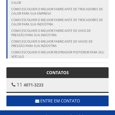
CALOR
COMO ESCOLHER O MELHOR FABRICANTE DE TROCADORES DE
CALOR PARA SUA EMPRESA
COMO ESCOLHER O MELHOR FABRICANTE DE TROCADORES DE
CALOR PARA SUA INDÚSTRIA
COMO ESCOLHER O MELHOR FABRICANTE DE VASO DE
PRESSÃO PARA SUA INDÚSTRIA
COMO ESCOLHER O MELHOR FABRICANTE DE VASOS DE
PRESSÃO PARA SUA INDÚSTRIA
COMO ESCOLHER O MELHOR RESFRIADOR POSTERIOR PARA SEU
VEÍCULO
COMO ESCOLHER O MELHOR RESFRIADOR POSTERIOR PARA SEU
VEÍCULO
CONTATOS
COMO ESCOLHER O MELHOR VASO DE PRESSÃO FABRICANTE
PARA SUA NECESSIDADE
11
4071-3233
COMO ESCOLHER O TANQUE CILÍNDRICO VERTICAL IDEAL PARA
SUA NECESSIDADE
COMO ESCOLHER O TANQUE VERTICAL IDEAL PARA SUA
NECESSIDADE
ENTRE EM CONTATO
COMO ESCOLHER O TROCADOR DE CALOR ALETADO IDEAL
PARA SUA INDÚSTRIA