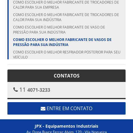
COMO ESCOLHER O MELHOR FABRICANTE DE TROCADORES DE
CALOR PARA SUA EMPRESA
COMO ESCOLHER O MELHOR FABRICANTE DE TROCADORES DE
CALOR PARA SUA INDÚSTRIA
COMO ESCOLHER O MELHOR FABRICANTE DE VASO DE
PRESSÃO PARA SUA INDÚSTRIA
COMO ESCOLHER O MELHOR FABRICANTE DE VASOS DE
PRESSÃO PARA SUA INDÚSTRIA
COMO ESCOLHER O MELHOR RESFRIADOR POSTERIOR PARA SEU
VEÍCULO
COMO ESCOLHER O MELHOR RESFRIADOR POSTERIOR PARA SEU
VEÍCULO
CONTATOS
COMO ESCOLHER O MELHOR VASO DE PRESSÃO FABRICANTE
PARA SUA NECESSIDADE
11
4071-3233
COMO ESCOLHER O TANQUE CILÍNDRICO VERTICAL IDEAL PARA
SUA NECESSIDADE
COMO ESCOLHER O TANQUE VERTICAL IDEAL PARA SUA
NECESSIDADE
ENTRE EM CONTATO
COMO ESCOLHER O TROCADOR DE CALOR ALETADO IDEAL
PARA SUA INDÚSTRIA
JPX - Equipamentos Industriais
COMO ESCOLHER O TROCADOR DE CALOR ALETADO IDEAL
PARA SUA NECESSIDADE
Av. Dona Ruyce Ferraz Alvim, 170 - Vila Nogueira