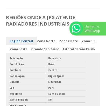
REGIÕES ONDE A JPX ATENDE
RADIADORES INDUSTRIAIS:
chamar no
WhatsApp
Região Central
Zona Norte
Zona Oeste
Zona Sul
Zona Leste
Grande São Paulo
Litoral de São Paulo
Aclimação
Bela Vista
Bom Retiro
Brás
Cambuci
Centro
Consolação
Higienópolis
Glicério
Liberdade
Luz
Pari
República
Santa Cecília
Santa Efigênia
Sé
Vila Buarque