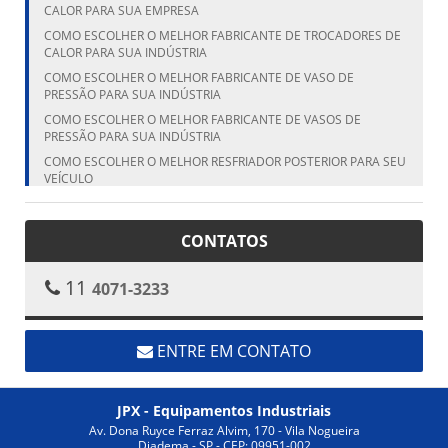
CALOR PARA SUA EMPRESA
COMO ESCOLHER O MELHOR FABRICANTE DE TROCADORES DE
CALOR PARA SUA INDÚSTRIA
COMO ESCOLHER O MELHOR FABRICANTE DE VASO DE
PRESSÃO PARA SUA INDÚSTRIA
COMO ESCOLHER O MELHOR FABRICANTE DE VASOS DE
PRESSÃO PARA SUA INDÚSTRIA
COMO ESCOLHER O MELHOR RESFRIADOR POSTERIOR PARA SEU
VEÍCULO
COMO ESCOLHER O MELHOR RESFRIADOR POSTERIOR PARA SEU
VEÍCULO
CONTATOS
COMO ESCOLHER O MELHOR VASO DE PRESSÃO FABRICANTE
PARA SUA NECESSIDADE
11
4071-3233
COMO ESCOLHER O TANQUE CILÍNDRICO VERTICAL IDEAL PARA
SUA NECESSIDADE
COMO ESCOLHER O TANQUE VERTICAL IDEAL PARA SUA
NECESSIDADE
ENTRE EM CONTATO
COMO ESCOLHER O TROCADOR DE CALOR ALETADO IDEAL
PARA SUA INDÚSTRIA
JPX - Equipamentos Industriais
COMO ESCOLHER O TROCADOR DE CALOR ALETADO IDEAL
PARA SUA NECESSIDADE
Av. Dona Ruyce Ferraz Alvim, 170 - Vila Nogueira
Diadema - SP - CEP: 09951-002