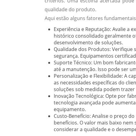
critérios. Uma escolha acertada pode i
qualidade do produto.
Aqui estão alguns fatores fundamentai
Experiência e Reputação:
Avalie a e
histórico consolidado geralmente 
desenvolvimento de soluções.
Qualidade dos Produtos:
Verifique 
segurança. Equipamentos certificad
Suporte Técnico:
Um bom fabricante
até a manutenção. Isso pode ser u
Personalização e Flexibilidade:
A cap
as necessidades específicas do clie
soluções sob medida podem trazer 
Inovação Tecnológica:
Opte por fabr
tecnologia avançada pode aumentar 
equipamento.
Custo-Benefício:
Analise o preço do
benefícios. O valor mais baixo nem
considerar a qualidade e o desemp