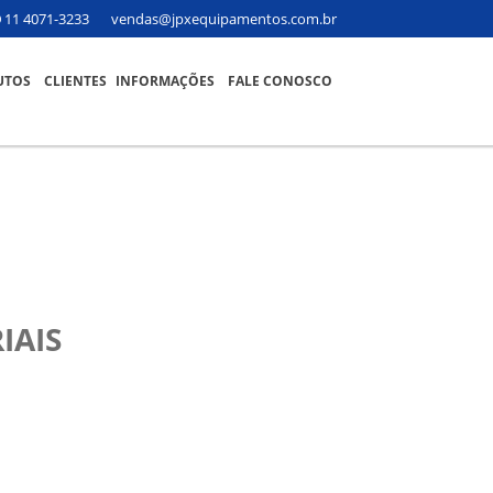
11 4071-3233
vendas@jpxequipamentos.com.br
UTOS
CLIENTES
INFORMAÇÕES
FALE CONOSCO
IAIS