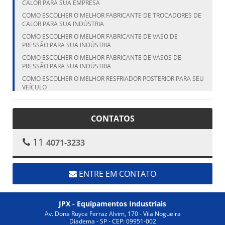
CALOR PARA SUA EMPRESA
COMO ESCOLHER O MELHOR FABRICANTE DE TROCADORES DE
CALOR PARA SUA INDÚSTRIA
COMO ESCOLHER O MELHOR FABRICANTE DE VASO DE
PRESSÃO PARA SUA INDÚSTRIA
COMO ESCOLHER O MELHOR FABRICANTE DE VASOS DE
PRESSÃO PARA SUA INDÚSTRIA
COMO ESCOLHER O MELHOR RESFRIADOR POSTERIOR PARA SEU
VEÍCULO
COMO ESCOLHER O MELHOR RESFRIADOR POSTERIOR PARA SEU
VEÍCULO
CONTATOS
COMO ESCOLHER O MELHOR VASO DE PRESSÃO FABRICANTE
PARA SUA NECESSIDADE
11
4071-3233
COMO ESCOLHER O TANQUE CILÍNDRICO VERTICAL IDEAL PARA
SUA NECESSIDADE
COMO ESCOLHER O TANQUE VERTICAL IDEAL PARA SUA
NECESSIDADE
ENTRE EM CONTATO
COMO ESCOLHER O TROCADOR DE CALOR ALETADO IDEAL
PARA SUA INDÚSTRIA
JPX - Equipamentos Industriais
COMO ESCOLHER O TROCADOR DE CALOR ALETADO IDEAL
PARA SUA NECESSIDADE
Av. Dona Ruyce Ferraz Alvim, 170 - Vila Nogueira
Diadema - SP - CEP: 09951-002