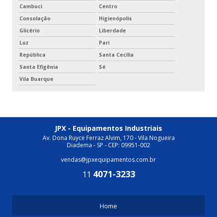
Cambuci
Centro
Consolação
Higienópolis
Glicério
Liberdade
Luz
Pari
República
Santa Cecília
Santa Efigênia
Sé
Vila Buarque
JPX - Equipamentos Industriais
Av. Dona Ruyce Ferraz Alvim, 170 - Vila Nogueira
Diadema - SP - CEP: 09951-002
vendas@jpxequipamentos.com.br
4071-3233
11
Home