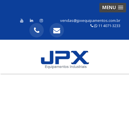
MENU
vendas@jpxequipamentos.com.br
11 4071-3233