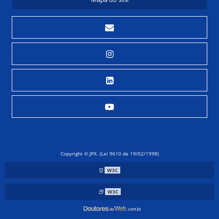
COMO FUNCIONAM OS PERMUTADORES DE CALOR
COMO O CONDENSADOR DE TURBINA A VAPOR AUMENTA A
EFICIÊNCIA ENERGÉTICA
COMO REALIZAR A MANUTENÇÃO EM VASOS DE PRESSÃO DE
FORMA EFICIENTE
COMO REALIZAR A REFORMA DE TROCADORES DE CALOR DE
FORMA EFICIENTE
COMO REALIZAR O DIMENSIONAMENTO DE VASOS DE PRESSÃO
DE FORMA EFICIENTE
CONDENSADOR DE TURBINA A VAPOR COMO SOLUÇÃO
EFICIENTE PARA OTIMIZAÇÃO ENERGÉTICA
CONDENSADOR DE TURBINA A VAPOR: FUNCIONAMENTO E
BENEFÍCIOS
CONDENSADOR DE TURBINA A VAPOR: FUNCIONAMENTO E
TIPOS
Copyright © JPX. (Lei 9610 de 19/02/1998)
CONDENSADOR DE VAPOR INDUSTRIAL COMO SOLUÇÃO
W3C
EFICIENTE PARA O SEU NEGÓCIO
CONDENSADOR DE VAPOR INDUSTRIAL E SUAS APLICAÇÕES
W3C
ESSENCIAIS
CONDENSADOR DE VAPOR INDUSTRIAL: A SOLUÇÃO ESSENCIAL
PARA SISTEMAS TÉRMICOS