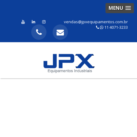
MENU
vendas@jpxequipamentos.com.br
11 4071-3233