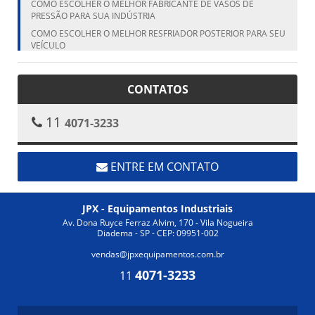
COMO ESCOLHER O MELHOR FABRICANTE DE VASOS DE
PRESSÃO PARA SUA INDÚSTRIA
COMO ESCOLHER O MELHOR RESFRIADOR POSTERIOR PARA SEU
VEÍCULO
COMO ESCOLHER O MELHOR RESFRIADOR POSTERIOR PARA SEU
VEÍCULO
CONTATOS
COMO ESCOLHER O MELHOR VASO DE PRESSÃO FABRICANTE
PARA SUA NECESSIDADE
11
4071-3233
COMO ESCOLHER O TANQUE CILÍNDRICO VERTICAL IDEAL PARA
SUA NECESSIDADE
COMO ESCOLHER O TANQUE VERTICAL IDEAL PARA SUA
NECESSIDADE
ENTRE EM CONTATO
COMO ESCOLHER O TROCADOR DE CALOR ALETADO IDEAL
PARA SUA INDÚSTRIA
JPX - Equipamentos Industriais
COMO ESCOLHER O TROCADOR DE CALOR ALETADO IDEAL
PARA SUA NECESSIDADE
Av. Dona Ruyce Ferraz Alvim, 170 - Vila Nogueira
Diadema - SP - CEP: 09951-002
COMO ESCOLHER O TROCADOR DE CALOR ALETADO IDEAL
PARA SUA NECESSIDADE
vendas@jpxequipamentos.com.br
COMO ESCOLHER O TROCADOR DE CALOR INDUSTRIAL IDEAL
4071-3233
11
COMO ESCOLHER O TROCADOR DE CALOR INDUSTRIAL IDEAL
PARA SUA APLICAÇÃO