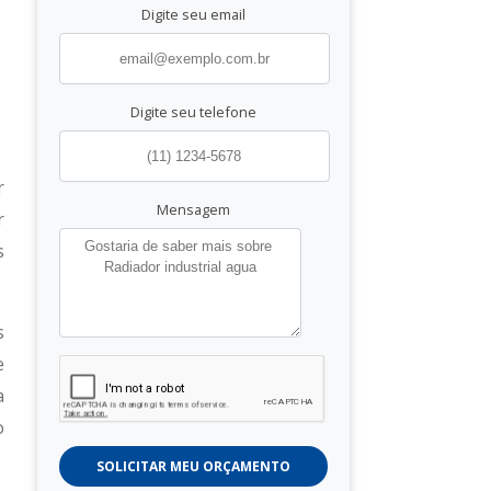
Digite seu email
Digite seu telefone
r
Mensagem
r
s
s
e
a
o
SOLICITAR MEU ORÇAMENTO