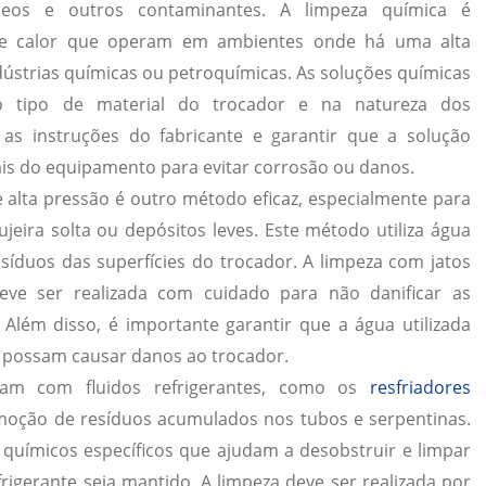
leos e outros contaminantes. A limpeza química é
 de calor que operam em ambientes onde há uma alta
ústrias químicas ou petroquímicas. As soluções químicas
 tipo de material do trocador e na natureza dos
as instruções do fabricante e garantir que a solução
ais do equipamento para evitar corrosão ou danos.
 alta pressão é outro método eficaz, especialmente para
eira solta ou depósitos leves. Este método utiliza água
síduos das superfícies do trocador. A limpeza com jatos
eve ser realizada com cuidado para não danificar as
 Além disso, é importante garantir que a água utilizada
e possam causar danos ao trocador.
ram com fluidos refrigerantes, como os
resfriadores
remoção de resíduos acumulados nos tubos e serpentinas.
 químicos específicos que ajudam a desobstruir e limpar
frigerante seja mantido. A limpeza deve ser realizada por