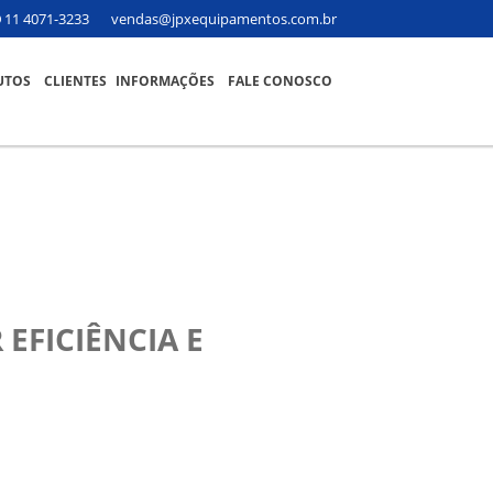
11 4071-3233
vendas@jpxequipamentos.com.br
UTOS
CLIENTES
INFORMAÇÕES
FALE CONOSCO
EFICIÊNCIA E