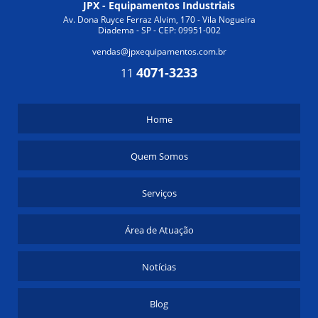
JPX - Equipamentos Industriais
COMO ESCOLHER O TROCADOR DE CALOR ALETADO IDEAL
PARA SUA NECESSIDADE
Av. Dona Ruyce Ferraz Alvim, 170 - Vila Nogueira
Diadema - SP - CEP: 09951-002
COMO ESCOLHER O TROCADOR DE CALOR ALETADO IDEAL
PARA SUA NECESSIDADE
vendas@jpxequipamentos.com.br
COMO ESCOLHER O TROCADOR DE CALOR INDUSTRIAL IDEAL
4071-3233
11
COMO ESCOLHER O TROCADOR DE CALOR INDUSTRIAL IDEAL
PARA SUA APLICAÇÃO
COMO ESCOLHER O TROCADOR DE CALOR INDUSTRIAL IDEAL
Home
PARA SUA EMPRESA
COMO ESCOLHER O TROCADOR DE CALOR INDUSTRIAL IDEAL
Quem Somos
PARA SUA INDÚSTRIA
COMO ESCOLHER O VASO DE PRESSÃO PARA AR COMPRIMIDO
PERFEITO PARA SUAS NECESSIDADES
Serviços
COMO ESCOLHER OS MELHORES FABRICANTES DE
TROCADORES DE CALOR
Área de Atuação
COMO ESCOLHER OS MELHORES TANQUES PARA PRODUTOS
QUÍMICOS
COMO ESCOLHER REATORES QUÍMICOS INDUSTRIAIS PARA
Notícias
OTIMIZAR SUA PRODUÇÃO
COMO ESCOLHER RESFRIADORES DE AR PARA INDÚSTRIA E
Blog
MELHORAR O AMBIENTE DE TRABALHO