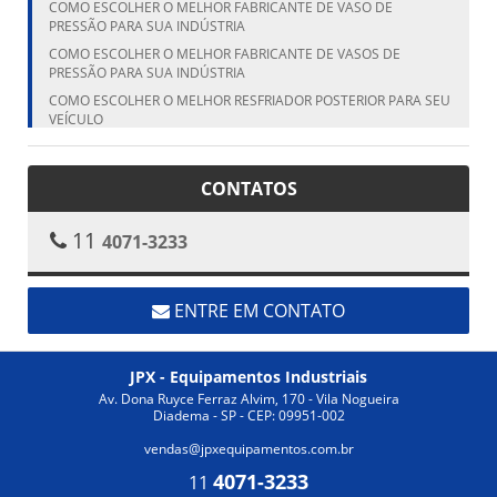
COMO ESCOLHER O MELHOR FABRICANTE DE VASO DE
PRESSÃO PARA SUA INDÚSTRIA
COMO ESCOLHER O MELHOR FABRICANTE DE VASOS DE
PRESSÃO PARA SUA INDÚSTRIA
COMO ESCOLHER O MELHOR RESFRIADOR POSTERIOR PARA SEU
VEÍCULO
COMO ESCOLHER O MELHOR RESFRIADOR POSTERIOR PARA SEU
VEÍCULO
CONTATOS
COMO ESCOLHER O MELHOR VASO DE PRESSÃO FABRICANTE
PARA SUA NECESSIDADE
11
4071-3233
COMO ESCOLHER O TANQUE CILÍNDRICO VERTICAL IDEAL PARA
SUA NECESSIDADE
COMO ESCOLHER O TANQUE VERTICAL IDEAL PARA SUA
NECESSIDADE
ENTRE EM CONTATO
COMO ESCOLHER O TROCADOR DE CALOR ALETADO IDEAL
PARA SUA INDÚSTRIA
JPX - Equipamentos Industriais
COMO ESCOLHER O TROCADOR DE CALOR ALETADO IDEAL
PARA SUA NECESSIDADE
Av. Dona Ruyce Ferraz Alvim, 170 - Vila Nogueira
Diadema - SP - CEP: 09951-002
COMO ESCOLHER O TROCADOR DE CALOR ALETADO IDEAL
PARA SUA NECESSIDADE
vendas@jpxequipamentos.com.br
COMO ESCOLHER O TROCADOR DE CALOR INDUSTRIAL IDEAL
4071-3233
11