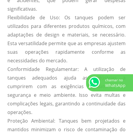
e acidentes, que podem gerar despesas
significativas.
Flexibilidade de Uso:
Os tanques podem ser
utilizados para diferentes produtos químicos, com
adaptações de design e materiais, se necessário.
Esta versatilidade permite que as empresas ajustem
suas operações rapidamente conforme as
necessidades do mercado.
Conformidade Regulamentar:
A utilização de
tanques adequados ajuda as indústrias a
chamar no
WhatsApp
cumprirem com as exigências regulatórias de
segurança e meio ambiente. Isso evita multas e
complicações legais, garantindo a continuidade das
operações.
Proteção Ambiental:
Tanques bem projetados e
mantidos minimizam o risco de contaminação do