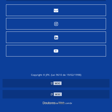
COMO FUNCIONAM OS PERMUTADORES DE CALOR
COMO O CONDENSADOR DE TURBINA A VAPOR AUMENTA A
EFICIÊNCIA ENERGÉTICA
COMO REALIZAR A MANUTENÇÃO EM VASOS DE PRESSÃO DE
FORMA EFICIENTE
COMO REALIZAR A REFORMA DE TROCADORES DE CALOR DE
FORMA EFICIENTE
COMO REALIZAR O DIMENSIONAMENTO DE VASOS DE PRESSÃO
DE FORMA EFICIENTE
CONDENSADOR DE TURBINA A VAPOR COMO SOLUÇÃO
EFICIENTE PARA OTIMIZAÇÃO ENERGÉTICA
CONDENSADOR DE TURBINA A VAPOR: FUNCIONAMENTO E
BENEFÍCIOS
CONDENSADOR DE TURBINA A VAPOR: FUNCIONAMENTO E
TIPOS
Copyright © JPX. (Lei 9610 de 19/02/1998)
CONDENSADOR DE VAPOR INDUSTRIAL COMO SOLUÇÃO
W3C
EFICIENTE PARA O SEU NEGÓCIO
CONDENSADOR DE VAPOR INDUSTRIAL E SUAS APLICAÇÕES
W3C
ESSENCIAIS
CONDENSADOR DE VAPOR INDUSTRIAL: A SOLUÇÃO ESSENCIAL
PARA SISTEMAS TÉRMICOS